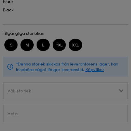
Black
Black
Tillgängliga storlekar:
S
M
L
*
XL
XXL
*Denna storlek skickas från leverantörens lager, kan
innebära något längre leveranstid.
Köpvillkor
Välj storlek
Välj storlek
Antal