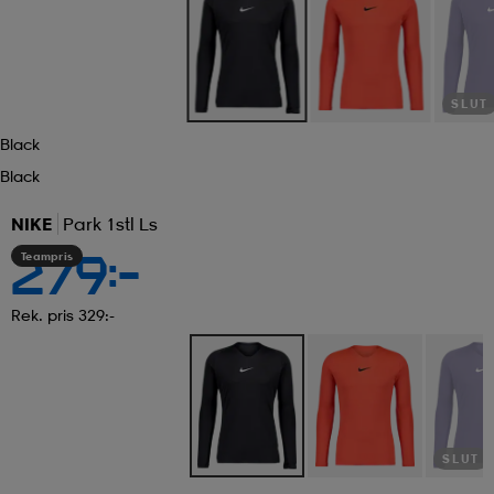
SLUT
Black
Black
NIKE
Park 1stl Ls
Teampris
279:-
Rek. pris 329:-
SLUT