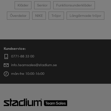
Kläder
Senior
Funktionsunderkläder
Överdelar
NIKE
Tröjor
Långärmade tröjor
Kundservice:
0771-88 33 00
info.teamsales@stadium.se
mån-fre 10:00-16:00