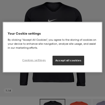
soarer
soarer
ionsunderkläder
ionsunderkläder
Your Cookie settings
By clicking “Accept All Cookies”, you agree to the storing of cookies on
your device to enhance site navigation, analyze site usage, and assist
in our marketing efforts.
Cookies settings
Accept all cookies
1
/
4