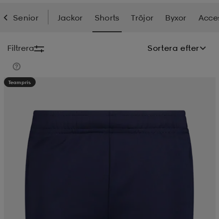
Senior
Jackor
Shorts
Tröjor
Byxor
Acce
soarer
soarer
Filtrera
Sortera efter
ionsunderkläder
ionsunderkläder
Teampris