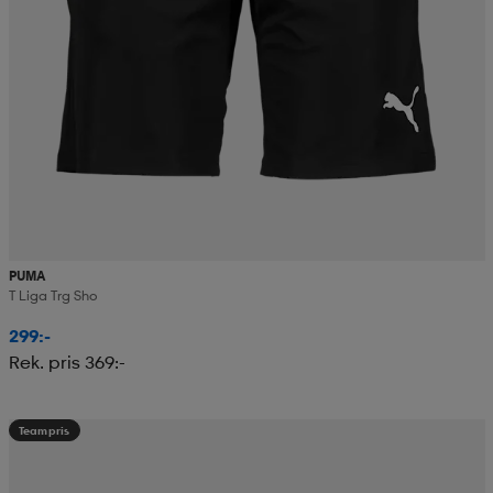
PUMA
T Liga Trg Sho
299:-
Rek. pris 369:-
Teampris