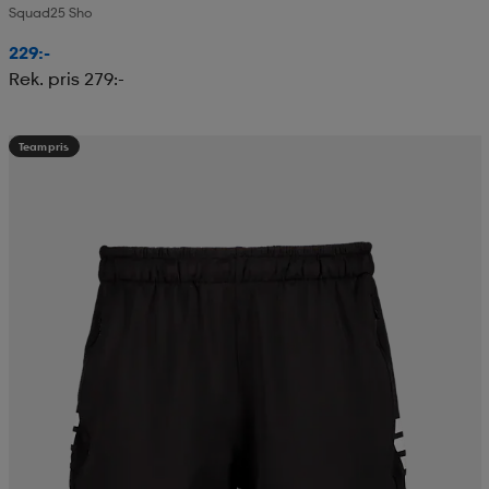
Squad25 Sho
229:-
Rek. pris 279:-
Teampris