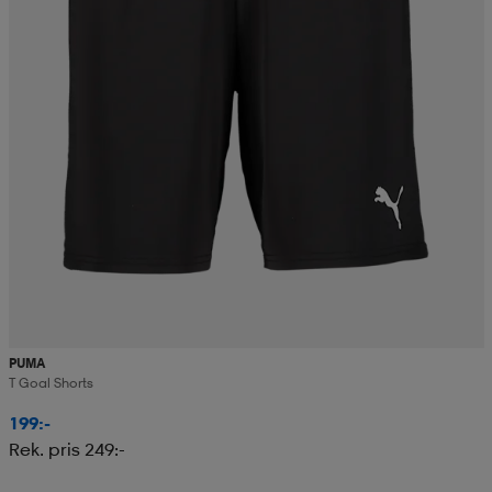
PUMA
T Goal Shorts
199:-
Rek. pris 249:-