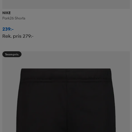
NIKE
Park26 Shorts
239:-
Rek. pris 279:-
Teampris