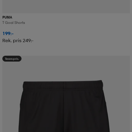
PUMA
T Goal Shorts
199:-
Rek. pris 249:-
Teampris