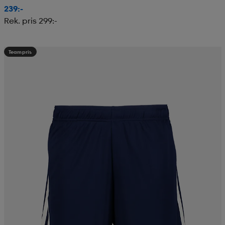
239:-
Rek. pris 299:-
Teampris