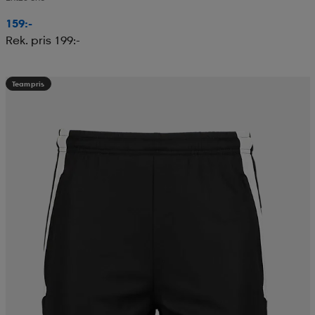
159:-
Rek. pris 199:-
Teampris