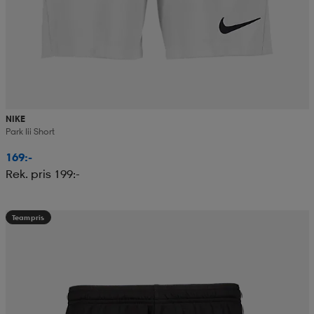
NIKE
Park Iii Short
169:-
Rek. pris 199:-
Teampris