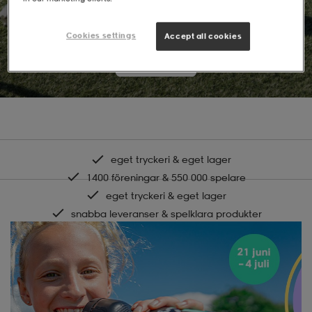
Team Sales.
Allt för ditt lag på ett och samma ställe.
Cookies settings
Accept all cookies
Logga in
eget tryckeri & eget lager
1400 föreningar & 550 000 spelare
eget tryckeri & eget lager
snabba leveranser & spelklara produkter
hållbara material & miljömedvetna partners