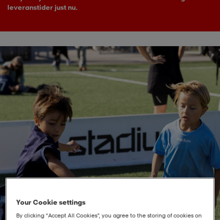
leveranstider just nu.
soarer
soarer
ionsunderkläder
ionsunderkläder
Your Cookie settings
By clicking “Accept All Cookies”, you agree to the storing of cookies on