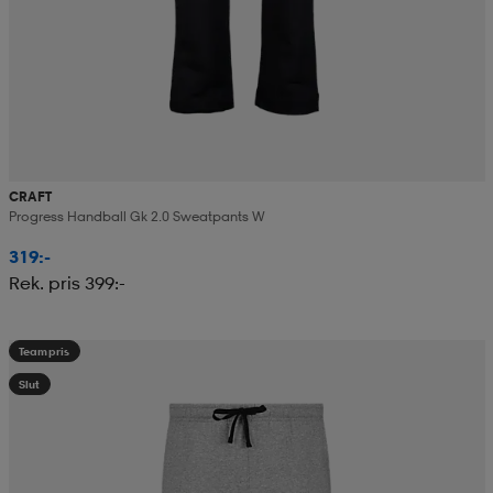
CRAFT
Progress Handball Gk 2.0 Sweatpants W
319:-
Rek. pris 399:-
Teampris
Slut