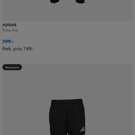
ADIDAS
Tt Sw Pnt
599:-
Rek. pris 749:-
Teampris