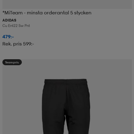
*MiTeam - minsta orderantal 5 stycken
ADIDAS
Cu Ent22 Sw Pnt
479:-
Rek. pris 599:-
Teampris