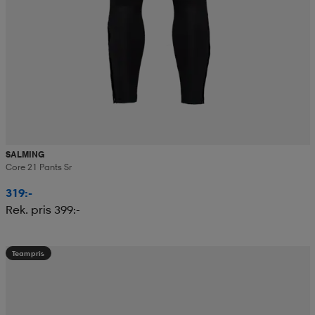
SALMING
Core 21 Pants Sr
319:-
Rek. pris 399:-
Teampris