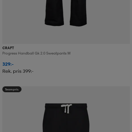
CRAFT
Progress Handball Gk 2.0 Sweatpants M
329:-
Rek. pris 399:-
Teampris