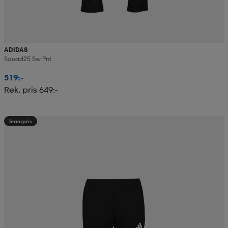
ADIDAS
Squad25 Sw Pnt
519:-
Rek. pris 649:-
Teampris