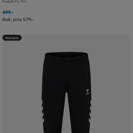
Park26 Flc Pnt
499:-
Rek. pris 579:-
Teampris