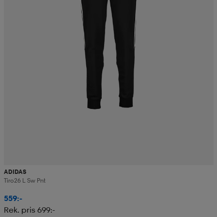
ADIDAS
Tiro26 L Sw Pnt
559:-
Rek. pris 699:-