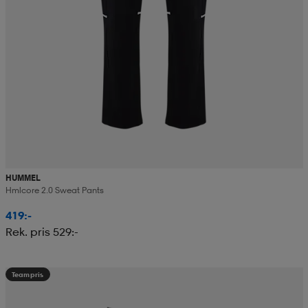
HUMMEL
Hmlcore 2.0 Sweat Pants
419:-
Rek. pris 529:-
Teampris