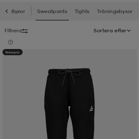
Byxor
Sweatpants
Tights
Träningsbyxor
soarer
soarer
Filtrera
Sortera efter
ionsunderkläder
ionsunderkläder
Teampris