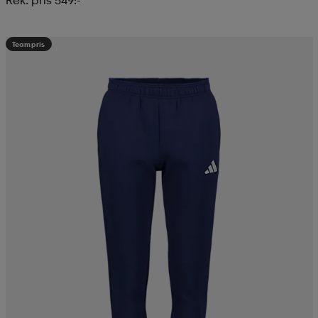
Rek. pris 549:-
Teampris