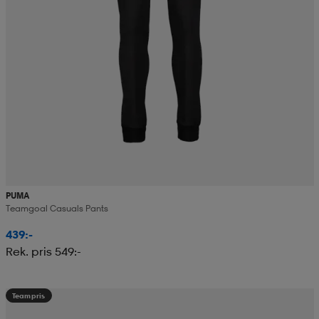
PUMA
Teamgoal Casuals Pants
439:-
Rek. pris 549:-
Teampris