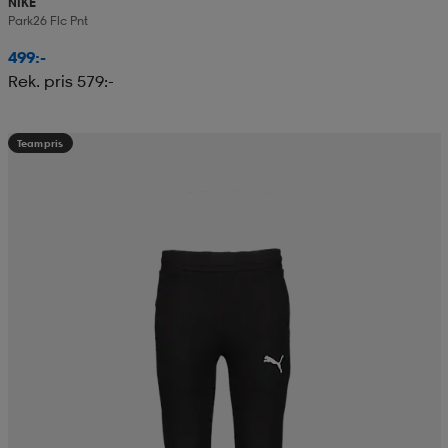
NIKE
Park26 Flc Pnt
499:-
Rek. pris 579:-
Teampris