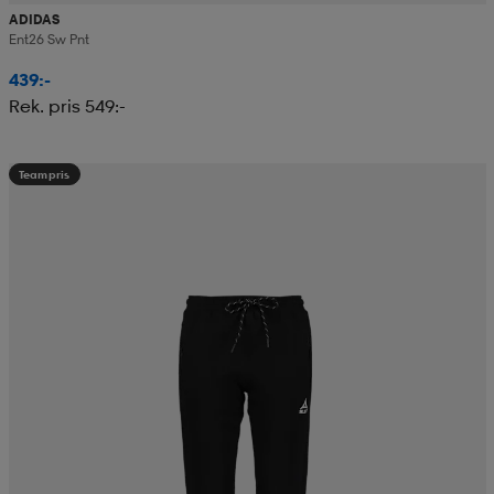
ADIDAS
Ent26 Sw Pnt
439:-
Rek. pris 549:-
Teampris