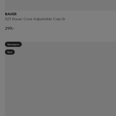
BAUER
S25 Bauer Core Adjustable Cap-Sr
299:-
Teampris
Slut