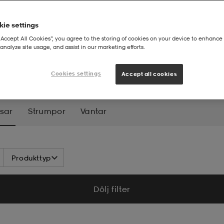
ie settings
“Accept All Cookies”, you agree to the storing of cookies on your device to enhance 
analyze site usage, and assist in our marketing efforts.
 & kepsar
Cookies settings
Accept all cookies
sar
Strumpor
Vantar
Produkttyp
Dölj filter