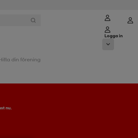
Logga in
Hitta din förening
st nu.