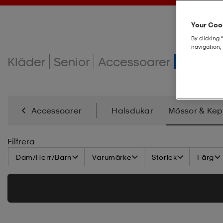
Your Cook
By clicking 
navigation, 
Kläder
Senior
Accessoarer
Mössor
Accessoarer
Halsdukar
Mössor & Kep
Filtrera
Dam/Herr/Barn
Varumärke
Storlek
Färg