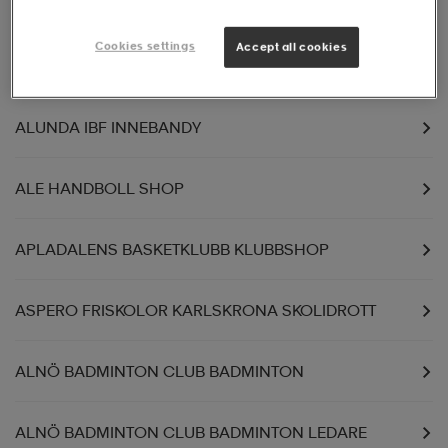
AIK FOTBOLL FOTBOLL
Cookies settings
Accept all cookies
AIK FOTBOLL KNATTESKOLAN
ALUNDA IBF INNEBANDY
ALE HANDBOLL SHOP
APLADALENS BASKETKLUBB KLUBBSHOP
ASPERO FRISKOLOR KARLSKRONA SKOLIDROTT
ALNÖ BADMINTON CLUB BADMINTON
ALNÖ BADMINTON CLUB BADMINTON LEDARE