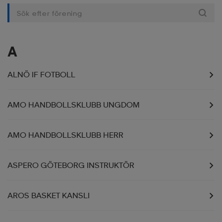
soarer
soarer
A
ionsunderkläder
ionsunderkläder
ALNÖ IF FOTBOLL
AMO HANDBOLLSKLUBB UNGDOM
AMO HANDBOLLSKLUBB HERR
ASPERO GÖTEBORG INSTRUKTÖR
AROS BASKET KANSLI