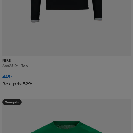
NIKE
Acd25 Drill Top
449:-
Rek. pris 529:-
Teampris