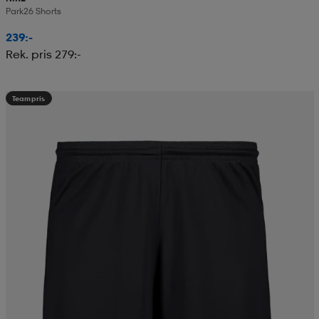
Park26 Shorts
239:-
Rek. pris 279:-
Teampris