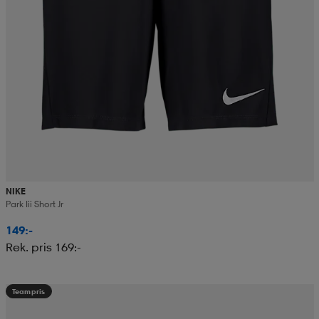
NIKE
Park Iii Short Jr
149:-
Rek. pris 169:-
Teampris