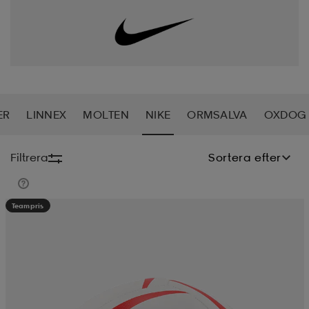
soarer
soarer
ionsunderkläder
ionsunderkläder
ER
LINNEX
MOLTEN
NIKE
ORMSALVA
OXDOG
Filtrera
Sortera efter
Teampris