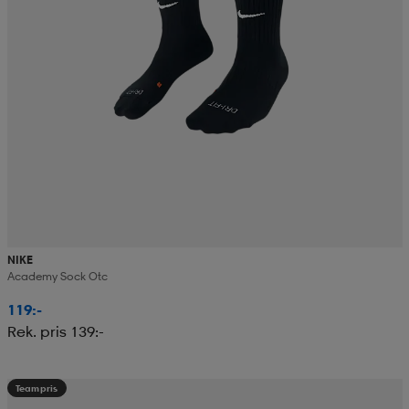
NIKE
Academy Sock Otc
119:-
Rek. pris 139:-
Teampris