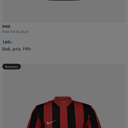
NIKE
Park Viii Ss Jsy Jr
169:-
Rek. pris 199:-
Teampris