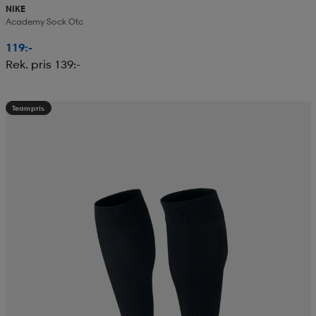
NIKE
Academy Sock Otc
119:-
Rek. pris 139:-
Teampris