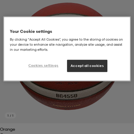
soarer
soarer
Your Cookie settings
ionsunderkläder
ionsunderkläder
By clicking “Accept All Cookies”, you agree to the storing of cookies on
your device to enhance site navigation, analyze site usage, and assist
in our marketing efforts.
Cookies settings
Accept all cookies
1
/
1
Orange