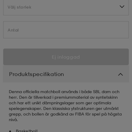
Välj storlek
Välj storlek
Antal
Ej inloggad
Produktspecifikation
Denna officiella matchboll används i både SBL dam och
herr. Den är tillverkad i premiummaterial av syntetskinn
och har ett unikt dämpningslager som ger optimala
spelegenskaper. Den klassiska ytstrukturen ger utmärkt
grepp, och bollen är godkänd av FIBA för spel på högsta
nivå.
Basketboll