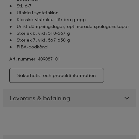
Stl. 6-7
Utsida i syntetskinn
Klassisk ytstruktur för bra grepp
Unikt dämpningslager; optimerade spelegenskaper
Storlek 6; vikt: 510–567 g
Storlek 7; vikt: 567–650 g
FIBA-godkänd
Art. nummer: 409087101
Säkerhets- och produktinformation
Leverans & betalning