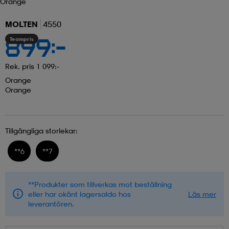
Orange
MOLTEN
4550
Teampris
899:-
Rek. pris 1 099:-
Orange
Orange
Tillgängliga storlekar:
**
6
**
7
**Produkter som tillverkas mot beställning
eller har okänt lagersaldo hos
Läs mer
leverantören.