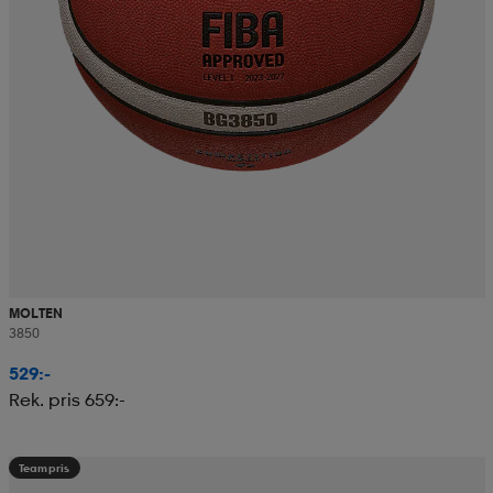
MOLTEN
3850
529:-
Rek. pris 659:-
Teampris