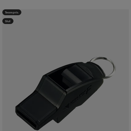
Teampris
Slut