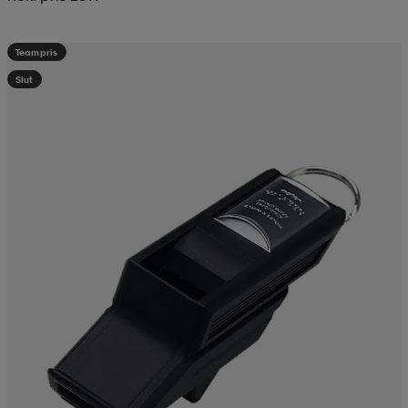
Teampris
Slut