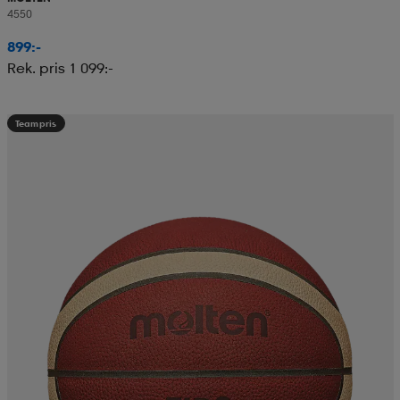
4550
899:-
Rek. pris 1 099:-
Teampris