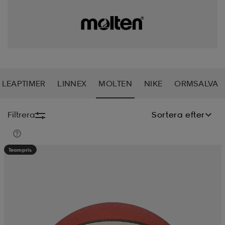
soarer
soarer
ionsunderkläder
ionsunderkläder
LEAPTIMER
LINNEX
MOLTEN
NIKE
ORMSALVA
Filtrera
Sortera efter
Teampris