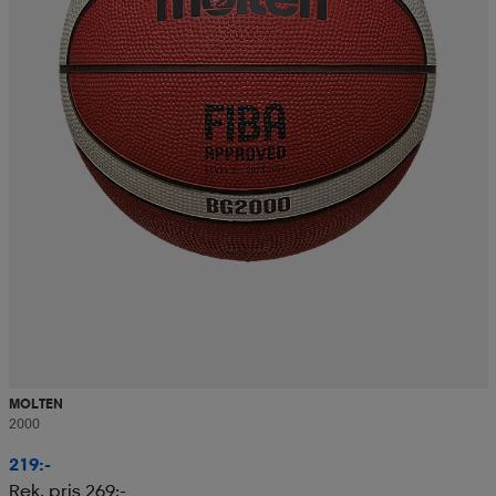
MOLTEN
2000
219:-
Rek. pris 269:-