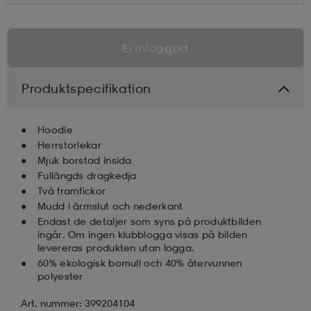
Ej inloggad
Produktspecifikation
Hoodie
Herrstorlekar
Mjuk borstad insida
Fullängds dragkedja
Två framfickor
Mudd i ärmslut och nederkant
Endast de detaljer som syns på produktbilden
ingår. Om ingen klubblogga visas på bilden
levereras produkten utan logga.
60% ekologisk bomull och 40% återvunnen
polyester
Art. nummer: 399204104