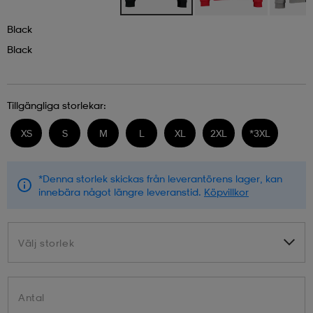
Black
Black
Tillgängliga storlekar:
XS
S
M
L
XL
2XL
*
3XL
*Denna storlek skickas från leverantörens lager, kan
innebära något längre leveranstid.
Köpvillkor
Välj storlek
Välj storlek
Antal