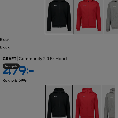
Black
Black
CRAFT
Community 2.0 Fz Hood
Teampris
479:-
Rek. pris 599:-