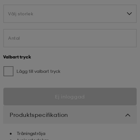
Välj storlek
Välj storlek
Antal
Valbart tryck
Lägg till valbart tryck
Ej inloggad
Produktspecifikation
Träningströja