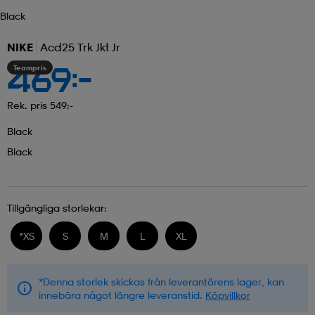
Black
NIKE
Acd25 Trk Jkt Jr
Teampris
469:-
Rek. pris 549:-
Black
Black
Tillgängliga storlekar:
*
XS
S
M
L
XL
*Denna storlek skickas från leverantörens lager, kan
innebära något längre leveranstid.
Köpvillkor