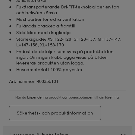
Juniorstorlekar
Fukttransporterande Dri-FIT-teknologi ger en torr
och bekväm känsla
Meshpartier för extra ventilation
Fullängds dragkedja framtill
Sidofickor med dragkedja
Storleksguide: XS=122-128, S=128-137, M=137-147,
L=147-158, XL=158-170
Endast de detaljer som syns på produktbilden
ingår. Om ingen klubblogga visas på bilden
levereras produkten utan logga.
Huvudmaterial i 100% polyester
Art. nummer: 400356101
När du köper denna produkt går bonuspoängen till din förening.
Säkerhets- och produktinformation
Leverans & betalning