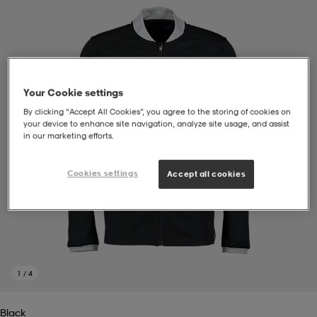
soarer
soarer
ionsunderkläder
ionsunderkläder
Your Cookie settings
By clicking “Accept All Cookies”, you agree to the storing of cookies on
your device to enhance site navigation, analyze site usage, and assist
in our marketing efforts.
Cookies settings
Accept all cookies
1
/
4
Black