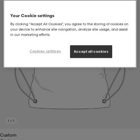
soarer
soarer
Your Cookie settings
By clicking “Accept All Cookies”, you agree to the storing of cookies on
your device to enhance site navigation, analyze site usage, and assist
in our marketing efforts.
ionsunderkläder
ionsunderkläder
Cookies settings
Accept all cookies
1
/
1
Custom