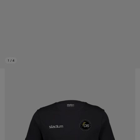
1
/
4