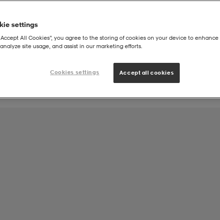
ie settings
Lagprodukt från
“Accept All Cookies”, you agree to the storing of cookies on your device to enhance 
analyze site usage, and assist in our marketing efforts.
Chalmers Studentkårs Idrottssällskap Kansli
Cookies settings
Accept all cookies
m Core Tee