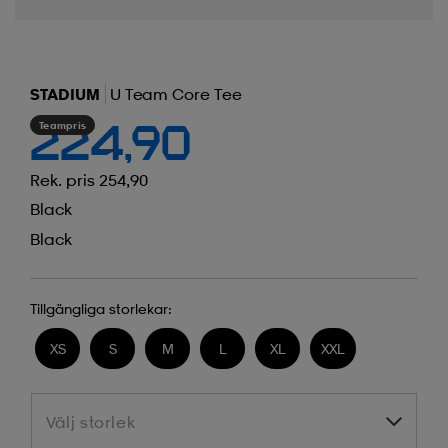
STADIUM
U Team Core Tee
Teampris
224,90
Rek. pris 254,90
Black
Black
Tillgängliga storlekar:
XS
S
M
L
XL
XXL
Välj storlek
Välj storlek