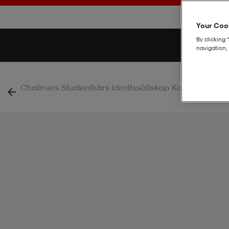
Your Cook
By clicking 
navigation, 
|
Chalmers Studentkårs Idrottssällskap Kansli
U Tea