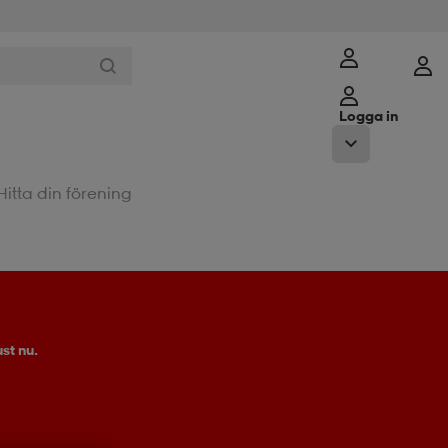
Logga in
Hitta din förening
st nu.