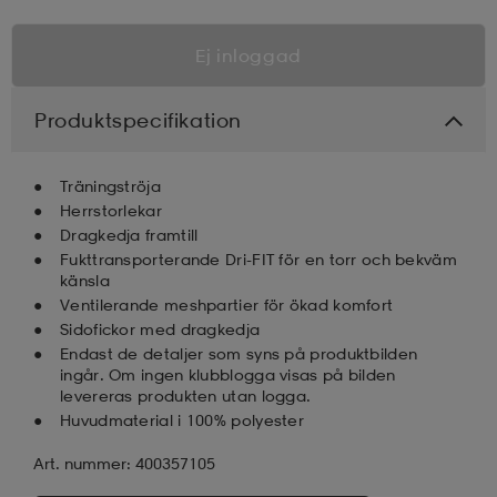
Ej inloggad
Produktspecifikation
Träningströja
Herrstorlekar
Dragkedja framtill
Fukttransporterande Dri-FIT för en torr och bekväm
känsla
Ventilerande meshpartier för ökad komfort
Sidofickor med dragkedja
Endast de detaljer som syns på produktbilden
ingår. Om ingen klubblogga visas på bilden
levereras produkten utan logga.
Huvudmaterial i 100% polyester
Art. nummer: 400357105