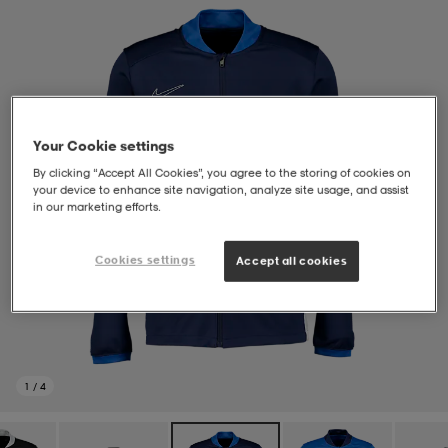
soarer
soarer
ionsunderkläder
ionsunderkläder
Your Cookie settings
By clicking “Accept All Cookies”, you agree to the storing of cookies on
your device to enhance site navigation, analyze site usage, and assist
in our marketing efforts.
Cookies settings
Accept all cookies
1
/
4