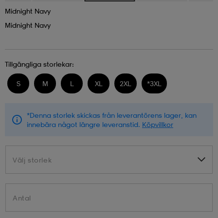
Midnight Navy
Midnight Navy
Tillgängliga storlekar:
S
M
L
XL
2XL
*
3XL
*Denna storlek skickas från leverantörens lager, kan
innebära något längre leveranstid.
Köpvillkor
Välj storlek
Välj storlek
Antal