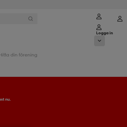
Logga in
Hitta din förening
st nu.