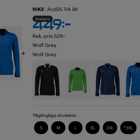
NIKE
Acd25 Trk Jkt
Teampris
449:-
Rek. pris 529:-
Wolf Grey
Wolf Grey
Tillgängliga storlekar:
S
M
L
XL
2XL
*
3XL