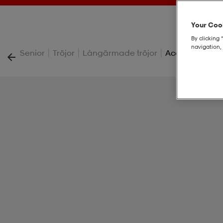
Your Cook
By clicking 
navigation, 
|
|
|
Senior
Tröjor
Långärmade tröjor
Acd25 Trk Jkt