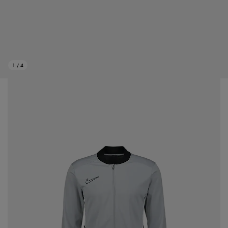
1
/
4