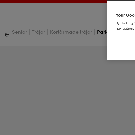
Your Cook
By clicking 
navigation, 
|
|
|
Senior
Tröjor
Kortärmade tröjor
Park Viii Ss Jsy