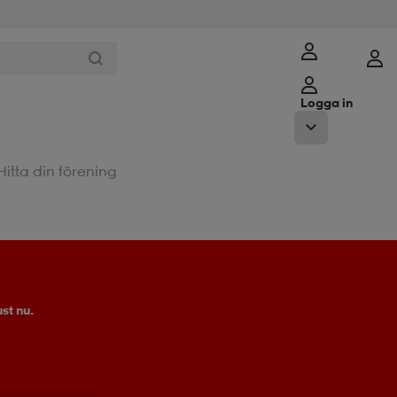
Logga in
Hitta din förening
st nu.