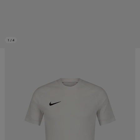
1
/
4