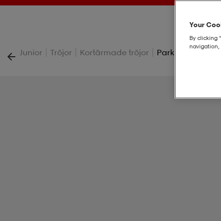
Your Cook
By clicking 
navigation, 
|
|
|
Junior
Tröjor
Kortärmade tröjor
Park Viii Ss Jsy Jr