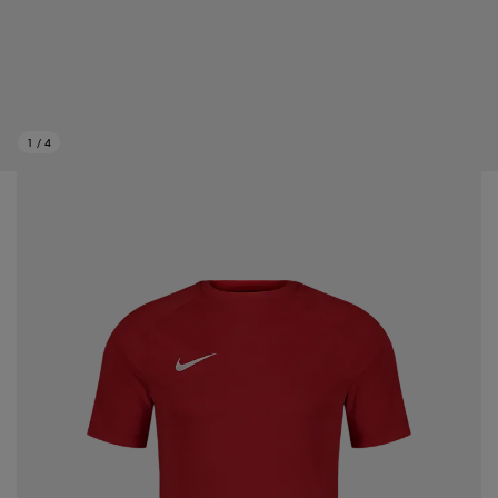
1
/
4