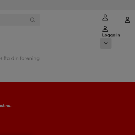
Logga in
Hitta din förening
st nu.