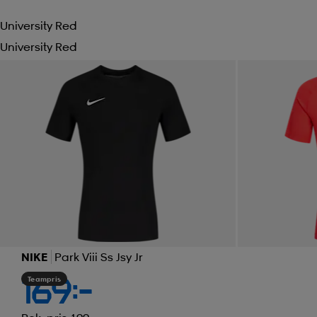
University Red
University Red
NIKE
Park Viii Ss Jsy Jr
Teampris
169:-