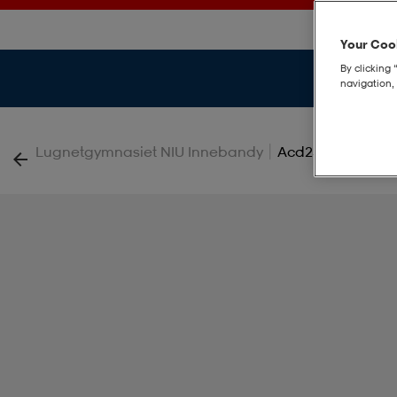
Your Cook
By clicking 
navigation, 
|
Lugnetgymnasiet NIU Innebandy
Acd25 Pnt