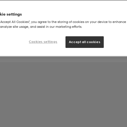
ie settings
Lagprodukt från
“Accept All Cookies”, you agree to the storing of cookies on your device to enhance 
analyze site usage, and assist in our marketing efforts.
Lugnetgymnasiet NIU Innebandy
Cookies settings
Accept all cookies