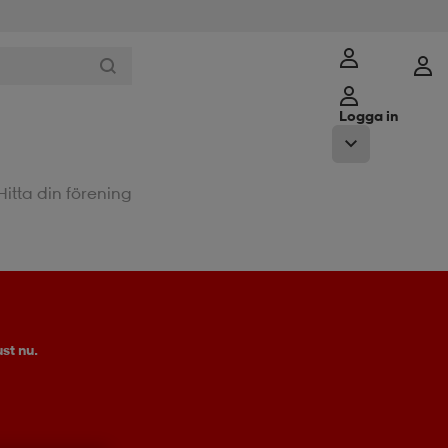
Logga in
Hitta din förening
st nu.