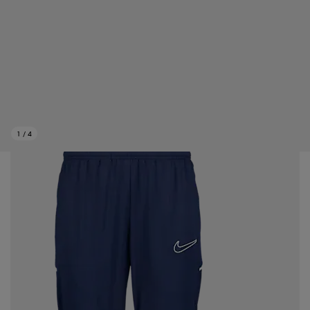
1
/
4