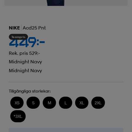
NIKE
Acd25 Pnt
Teampris
449:-
Rek. pris 529:-
Midnight Navy
Midnight Navy
Tillgängliga storlekar:
XS
S
M
L
XL
2XL
*
3XL