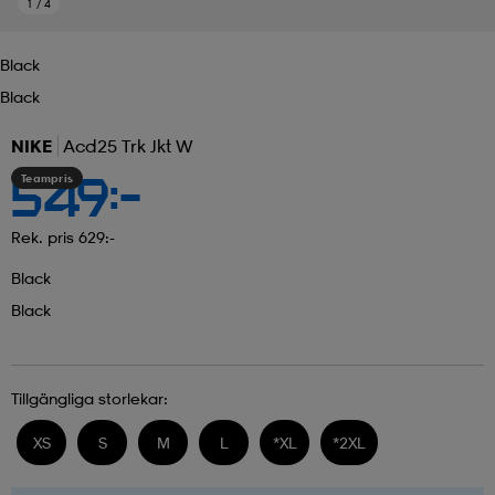
1
/
4
Black
Black
NIKE
Acd25 Trk Jkt W
Teampris
549:-
Rek. pris 629:-
Black
Black
Tillgängliga storlekar:
XS
S
M
L
*
XL
*
2XL