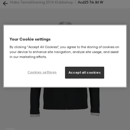
|
Habo Tennisförening 2016 Klubbshop
Acd25 Trk Jkt W
soarer
soarer
ionsunderkläder
ionsunderkläder
Your Cookie settings
By clicking “Accept All Cookies”, you agree to the storing of cookies on
your device to enhance site navigation, analyze site usage, and assist
in our marketing efforts.
Cookies settings
Accept all cookies