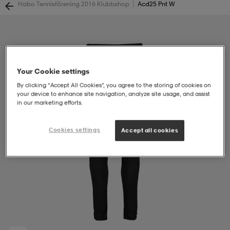
|
Habo Tennisförening 2016 Klubbshop
Acd25 Pnt W
soarer
soarer
ionsunderkläder
ionsunderkläder
Your Cookie settings
By clicking “Accept All Cookies”, you agree to the storing of cookies on
your device to enhance site navigation, analyze site usage, and assist
in our marketing efforts.
Cookies settings
Accept all cookies