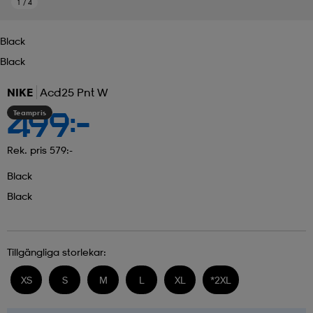
1
/
4
Black
Black
NIKE
Acd25 Pnt W
Teampris
499:-
Rek. pris 579:-
Black
Black
Tillgängliga storlekar:
XS
S
M
L
XL
*
2XL