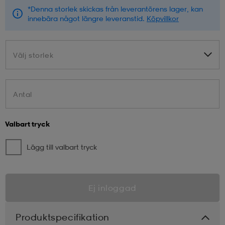
*Denna storlek skickas från leverantörens lager, kan
innebära något längre leveranstid.
Köpvillkor
Välj storlek
Välj storlek
Antal
Valbart tryck
Lägg till valbart tryck
Ej inloggad
Produktspecifikation