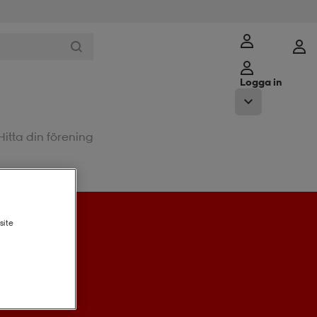
Logga in
Hitta din förening
site
st nu.