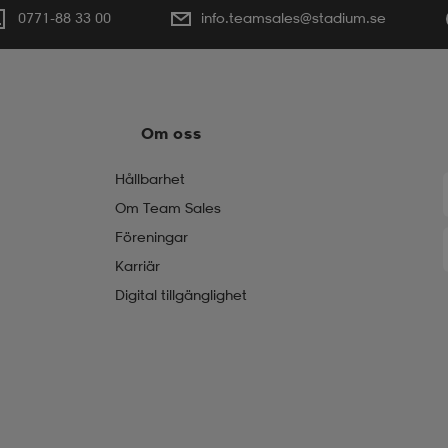
0771-88 33 00
info.teamsales@stadium.se
Om oss
Hållbarhet
Om Team Sales
Föreningar
Karriär
Digital tillgänglighet