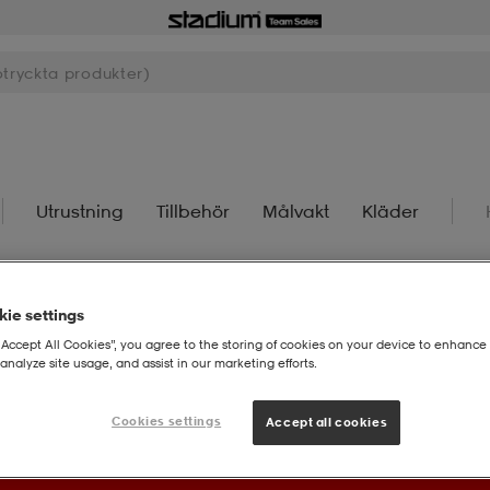
Utrustning
Tillbehör
Målvakt
Kläder
ie settings
“Accept All Cookies”, you agree to the storing of cookies on your device to enhance 
analyze site usage, and assist in our marketing efforts.
ter system för framtiden vilket kan medföra längre leveranstider ju
Cookies settings
Accept all cookies