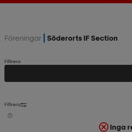
Föreningar
Söderorts IF Section
Filtrera
Filtrera
Inga r