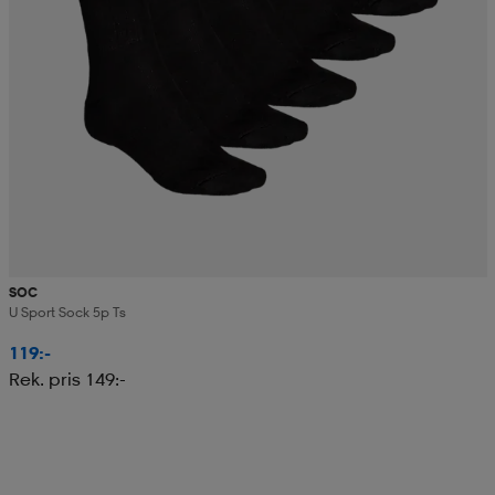
SOC
U Sport Sock 5p Ts
119:-
Rek. pris 149:-