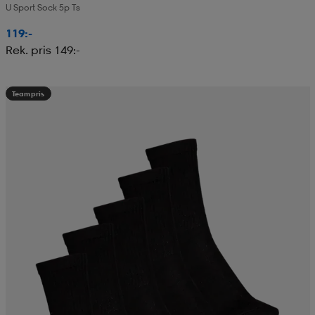
U Sport Sock 5p Ts
119:-
Rek. pris 149:-
Teampris