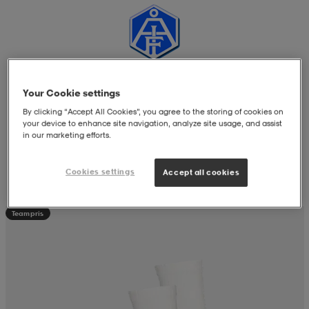
soarer
soarer
ionsunderkläder
ionsunderkläder
Your Cookie settings
Är du här som privatperson?
Klicka här
för att gå till
din föreningssida på
stadium.se
By clicking “Accept All Cookies”, you agree to the storing of cookies on
your device to enhance site navigation, analyze site usage, and assist
in our marketing efforts.
Filtrera
Sortera efter
Cookies settings
Accept all cookies
Teampris