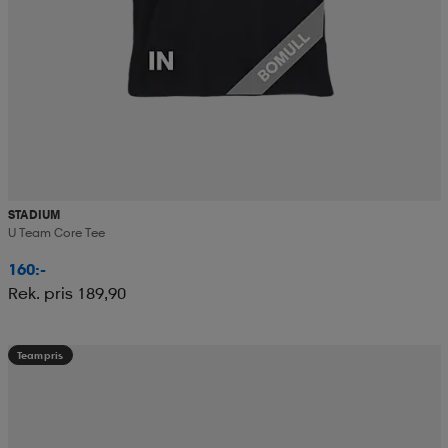
STADIUM
U Team Core Tee
160:-
Rek. pris 189,90
Teampris