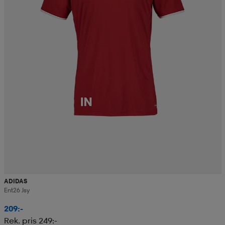
ADIDAS
Ent26 Jsy
209:-
Rek. pris 249:-