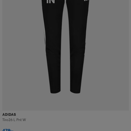
ADIDAS
Tiro26 L Pnt W
479:-