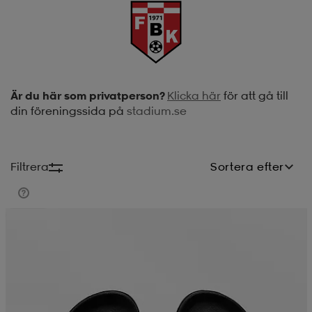
soarer
soarer
ionsunderkläder
ionsunderkläder
Är du här som privatperson?
Klicka här
för att gå till
din föreningssida på
stadium.se
Filtrera
Sortera efter
Teampris