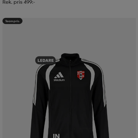
Rek. pris 499:-
Teampris