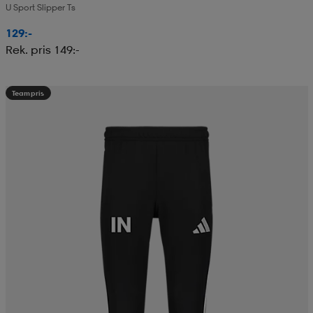
U Sport Slipper Ts
129:-
Rek. pris 149:-
Teampris