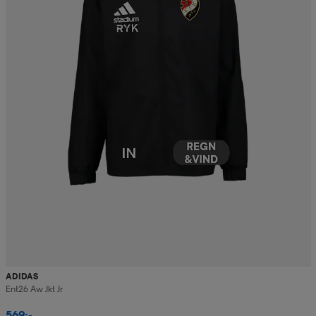
ADIDAS
Ent26 Aw Jkt Jr
569:-