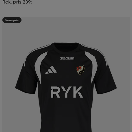
Rek. pris 239:-
Teampris