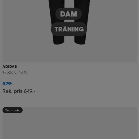
ADIDAS
Tiro26 L Pnt W
529:-
Rek. pris 649:-
Teampris