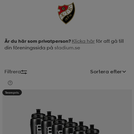
soarer
soarer
ionsunderkläder
ionsunderkläder
Är du här som privatperson?
Klicka här
för att gå till
din föreningssida på
stadium.se
Filtrera
Sortera efter
Teampris