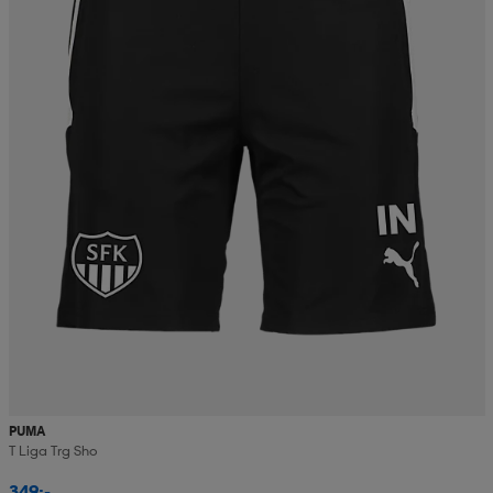
PUMA
T Liga Trg Sho
349:-