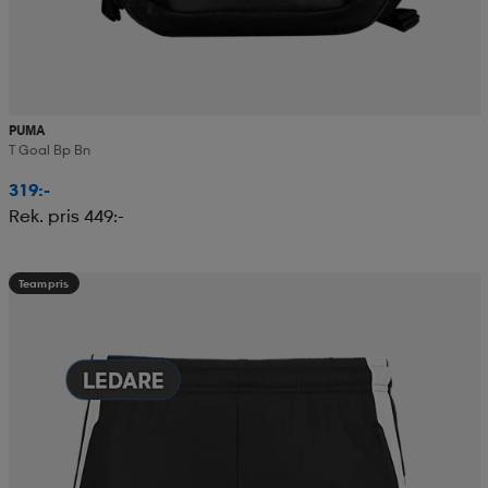
PUMA
T Goal Bp Bn
319:-
Rek. pris 449:-
Teampris