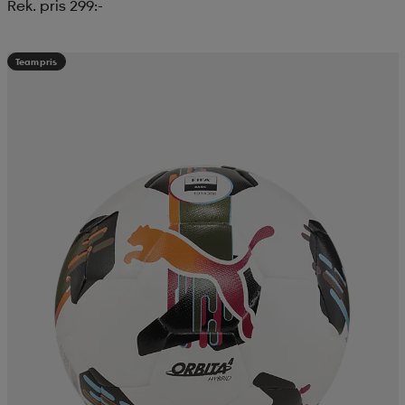
Rek. pris 299:-
Teampris