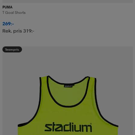
PUMA
T Goal Shorts
269:-
Rek. pris 319:-
Teampris