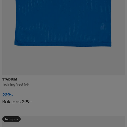
STADIUM
Training Vest 5-P
229:-
Rek. pris 299:-
Teampris