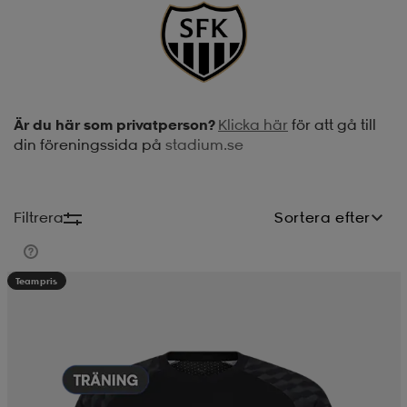
soarer
soarer
ionsunderkläder
ionsunderkläder
Är du här som privatperson?
Klicka här
för att gå till
din föreningssida på
stadium.se
Filtrera
Sortera efter
Teampris