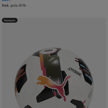
Rek. pris 419:-
Teampris