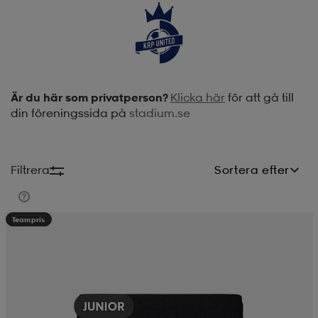
soarer
soarer
ionsunderkläder
ionsunderkläder
Är du här som privatperson?
Klicka här
för att gå till
din föreningssida på
stadium.se
Filtrera
Sortera efter
Teampris