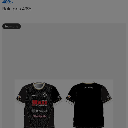
409:-
Rek. pris 499:-
Teampris