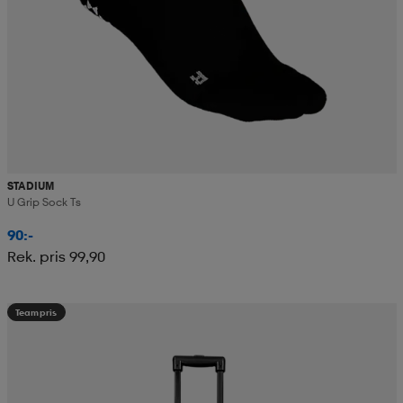
STADIUM
U Grip Sock Ts
90:-
Rek. pris 99,90
Teampris