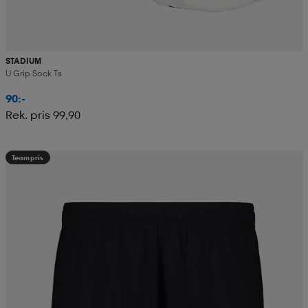
STADIUM
U Grip Sock Ts
90:-
Rek. pris 99,90
Teampris