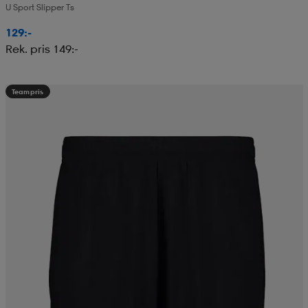
U Sport Slipper Ts
129:-
Rek. pris 149:-
Teampris