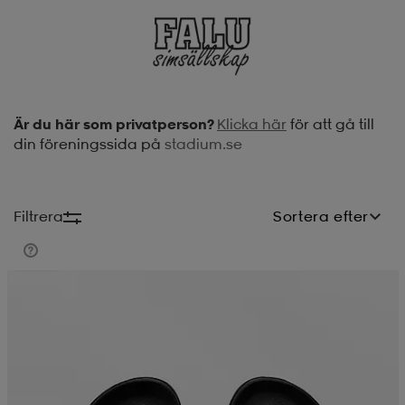
soarer
soarer
ionsunderkläder
ionsunderkläder
Är du här som privatperson?
Klicka här
för att gå till
din föreningssida på
stadium.se
Filtrera
Sortera efter
Teampris