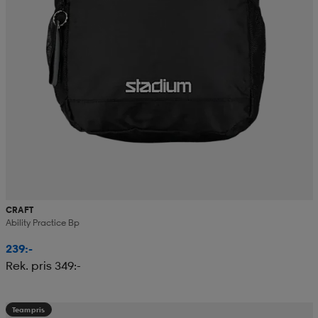
CRAFT
Ability Practice Bp
239:-
Rek. pris 349:-
Teampris