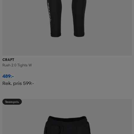
CRAFT
Rush 2.0 Tights W
489:-
Rek. pris 599:-
Teampris