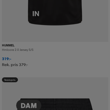
HUMMEL
Hmlcore 2.0 Jersey S/s
319:-
Rek. pris 379:-
Teampris