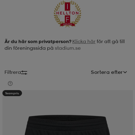
soarer
soarer
ionsunderkläder
ionsunderkläder
Är du här som privatperson?
Klicka här
för att gå till
din föreningssida på
stadium.se
Filtrera
Sortera efter
Teampris