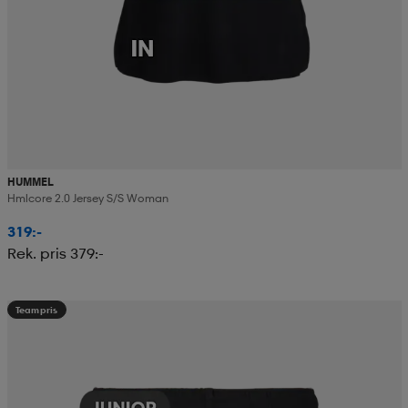
HUMMEL
Hmlcore 2.0 Jersey S/s Woman
319:-
Rek. pris 379:-
Teampris