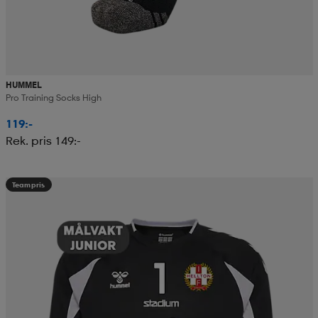
HUMMEL
Pro Training Socks High
119:-
Rek. pris 149:-
Teampris