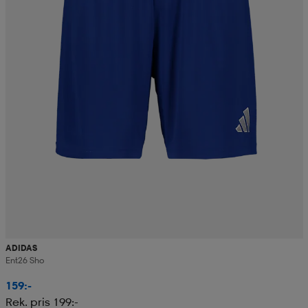
ADIDAS
Ent26 Sho
159:-
Rek. pris 199:-