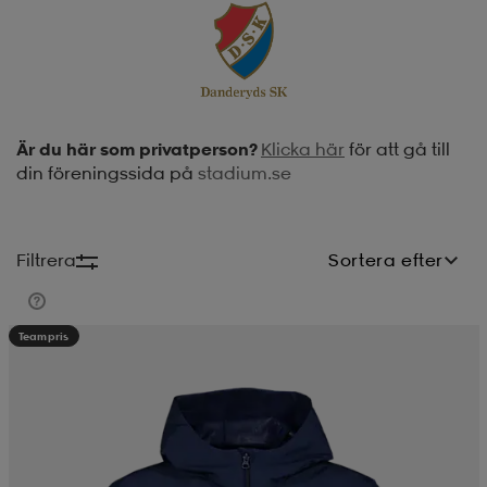
soarer
soarer
ionsunderkläder
ionsunderkläder
Är du här som privatperson?
Klicka här
för att gå till
din föreningssida på
stadium.se
Filtrera
Sortera efter
Teampris