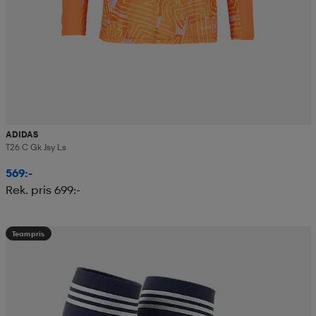
ADIDAS
T26 C Gk Jsy Ls
569:-
Rek. pris 699:-
Teampris