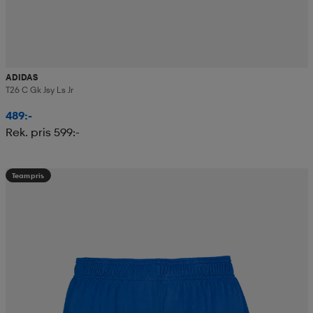
ADIDAS
T26 C Gk Jsy Ls Jr
489:-
Rek. pris 599:-
Teampris