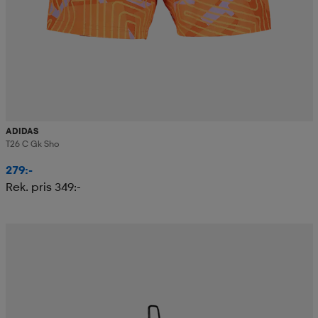
ADIDAS
T26 C Gk Sho
279:-
Rek. pris 349:-