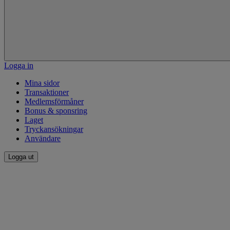
Logga in
Mina sidor
Transaktioner
Medlemsförmåner
Bonus & sponsring
Laget
Tryckansökningar
Användare
Logga ut