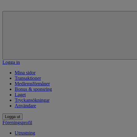
Logga in
Mina sidor
Transaktioner
Medlemsförmåner
Bonus & sponsring
Laget
Tryckansökningar
Användare
Logga ut
Föreningsprofil
Utrustning