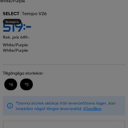
White/purple
SELECT
Tempo V26
Teampris
519:-
Rek. pris 649:-
White/purple
White/purple
Tillgängliga storlekar:
*
4
*
5
*Denna storlek skickas från leverantörens lager, kan
innebära något längre leveranstid.
Köpvillkor