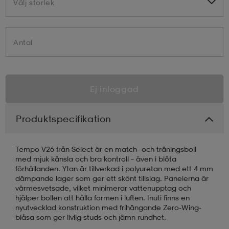
Välj storlek
Välj storlek
Antal
Ej inloggad
Produktspecifikation
Tempo V26 från Select är en match- och träningsboll
med mjuk känsla och bra kontroll – även i blöta
förhållanden. Ytan är tillverkad i polyuretan med ett 4 mm
dämpande lager som ger ett skönt tillslag. Panelerna är
värmesvetsade, vilket minimerar vattenupptag och
hjälper bollen att hålla formen i luften. Inuti finns en
nyutvecklad konstruktion med frihängande Zero-Wing-
blåsa som ger livlig studs och jämn rundhet.