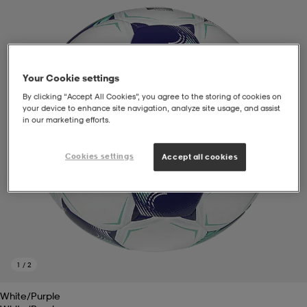
soarer
soarer
Your Cookie settings
ionsunderkläder
ionsunderkläder
By clicking “Accept All Cookies”, you agree to the storing of cookies on
your device to enhance site navigation, analyze site usage, and assist
in our marketing efforts.
Cookies settings
Accept all cookies
1
/
2
White/purple