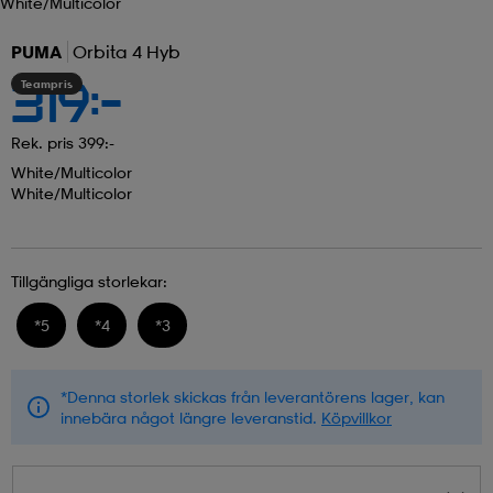
White/multicolor
PUMA
Orbita 4 Hyb
Teampris
319:-
Rek. pris 399:-
White/multicolor
White/multicolor
Tillgängliga storlekar:
*
5
*
4
*
3
*Denna storlek skickas från leverantörens lager, kan
innebära något längre leveranstid.
Köpvillkor