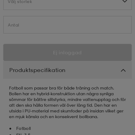
Välj storlek
Välj storlek
Antal
Ej inloggad
Produktspecifikation
Fotboll som passar bra för både träning och match.
Bollen har en hybrid-konstruktion utan några synliga
sömmar för bättre slitstyrka, mindre vattenupptag och för
att den ska hålla formen väl över lång tid. Den har en
utsida i PU-material med skumfoder på insidan vilket ger
en mjuk känsla och en konsekvent bollbana.
Fotboll
Stl. 3-5