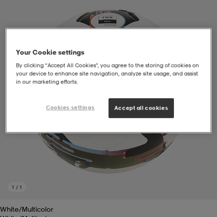
soarer
soarer
Your Cookie settings
ionsunderkläder
ionsunderkläder
By clicking “Accept All Cookies”, you agree to the storing of cookies on
your device to enhance site navigation, analyze site usage, and assist
in our marketing efforts.
Cookies settings
Accept all cookies
1
/
1
White/multicolor