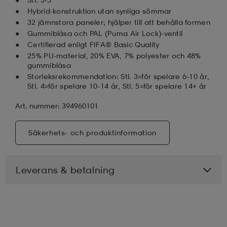
Hybrid-konstruktion utan synliga sömmar
32 jämnstora paneler; hjälper till att behålla formen
Gummiblåsa och PAL (Puma Air Lock)-ventil
Certifierad enligt FIFA® Basic Quality
25% PU-material, 20% EVA, 7% polyester och 48%
gummiblåsa
Storleksrekommendation: Stl. 3=för spelare 6-10 år,
Stl. 4=för spelare 10-14 år, Stl. 5=för spelare 14+ år
Art. nummer: 394960101
Säkerhets- och produktinformation
Leverans & betalning