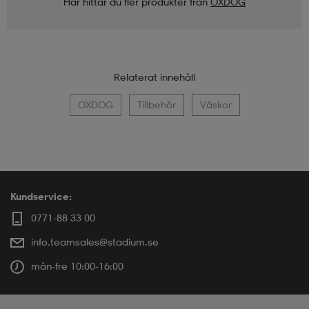
Här hittar du fler produkter från
OXDOG
Relaterat innehåll
OXDOG
Tillbehör
Väskor
Kundservice:
0771-88 33 00
info.teamsales@stadium.se
mån-fre 10:00-16:00