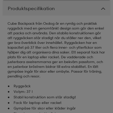
Produktspecifikation
Cube Backpack från Oxdog är en rymlig och praktisk
ryggsäck med en genomtänkt design som gör den enkel
att packa och använda. Den stabila konstruktionen gör
att ryggsäcken står stadigt när du ställer ner den, vilket
ger bra överblick över innehållet. Ryggsäcken har en
kapacitet på 37 liter och flera inner- och ytterfickor som
hjälper dig att organisera dina saker. Ett separat fack har
plats för en laptop eller racket. De vadderade och
justerbara axelremmarna ger en bekväm passform, och
en justerbar bröstrem bidrar till extra stabilitet. En lätt
gympåse ingår för skor eller ombyte. Passar för träning,
pendling och resor.
Ryggsäck
Volym: 37 l
Stabil konstruktion som står stadigt
Fack för laptop eller racket
Gympåse för skor eller kläder ingår