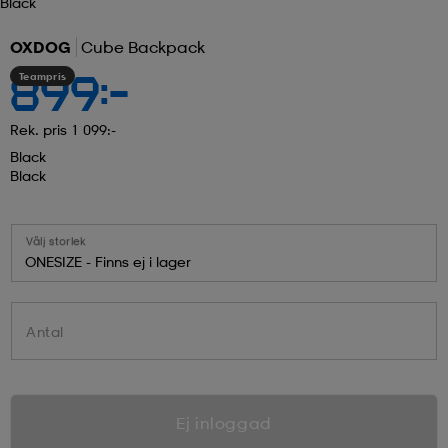
Black
OXDOG
Cube Backpack
Teampris
899:-
Rek. pris 1 099:-
Black
Black
Välj storlek
ONESIZE - Finns ej i lager
Antal
Ej inloggad