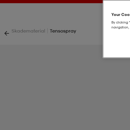
Your Cook
By clicking 
navigation, 
|
Skadematerial
Tensospray