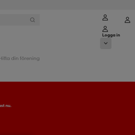
Logga in
Hitta din förening
st nu.