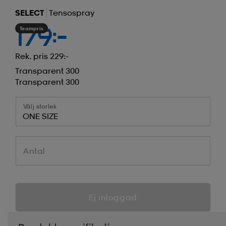
SELECT
Tensospray
Teampris
179:-
Rek. pris 229:-
Transparent 300
Transparent 300
Välj storlek
ONE SIZE
Antal
Ej inloggad