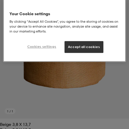
soarer
soarer
Your Cookie settings
By clicking “Accept All Cookies”, you agree to the storing of cookies on
your device to enhance site navigation, analyze site usage, and assist
in our marketing efforts.
ionsunderkläder
ionsunderkläder
Cookies settings
Accept all cookies
1
/
1
Beige 3,8 X 13,7