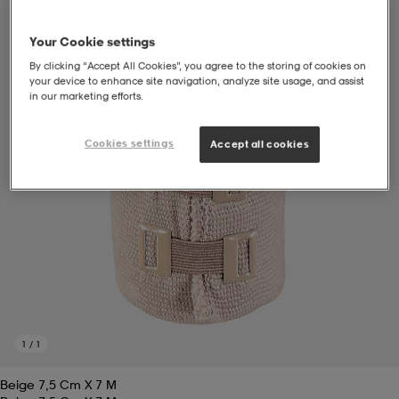
soarer
soarer
Your Cookie settings
By clicking “Accept All Cookies”, you agree to the storing of cookies on
your device to enhance site navigation, analyze site usage, and assist
in our marketing efforts.
ionsunderkläder
ionsunderkläder
Cookies settings
Accept all cookies
1
/
1
Beige 7,5 Cm X 7 M