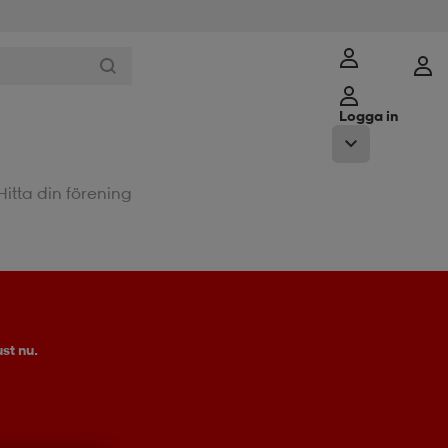
Logga in
Hitta din förening
st nu.