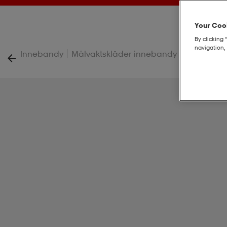
Your Cook
By clicking 
navigation, 
|
|
Innebandy
Målvaktskläder innebandy
Xguard Hel