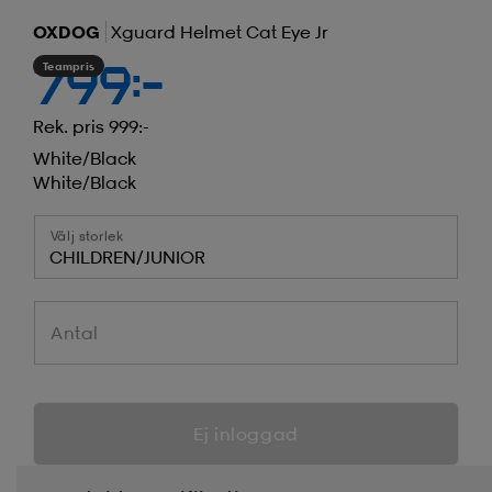
OXDOG
Xguard Helmet Cat Eye Jr
Teampris
799:-
Rek. pris 999:-
White/black
White/black
Välj storlek
CHILDREN/JUNIOR
Antal
Ej inloggad