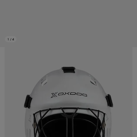
1
/
4