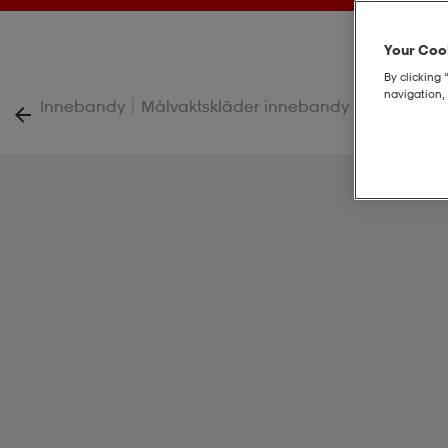
Your Cook
By clicking 
navigation, 
|
|
Innebandy
Målvaktskläder innebandy
Xguard He