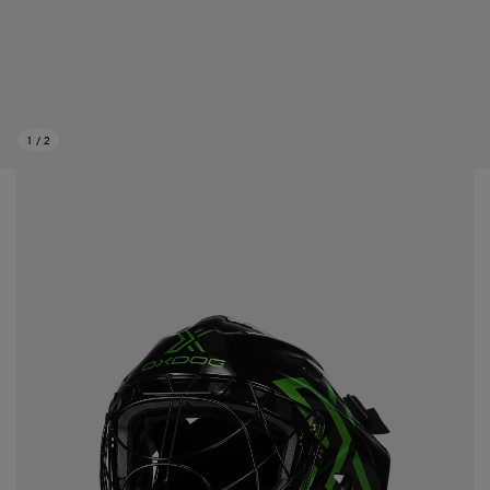
1
/
2