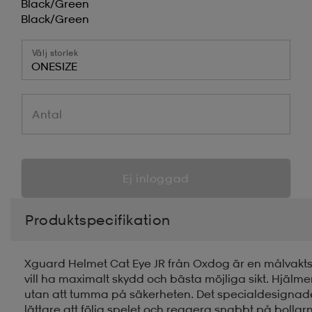
Black/green
Black/green
Välj storlek
ONESIZE
Antal
Ej inloggad
Produktspecifikation
Xguard Helmet Cat Eye JR från Oxdog är en målvakt
vill ha maximalt skydd och bästa möjliga sikt. Hjälmen
utan att tumma på säkerheten. Det specialdesignade ca
lättare att följa spelet och reagera snabbt på bolla