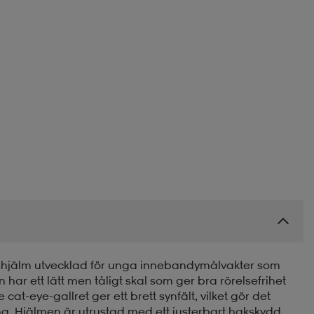
shjälm utvecklad för unga innebandymålvakter som
 har ett lätt men tåligt skal som ger bra rörelsefrihet
t-eye-gallret ger ett brett synfält, vilket gör det
rna. Hjälmen är utrustad med ett justerbart hakskydd