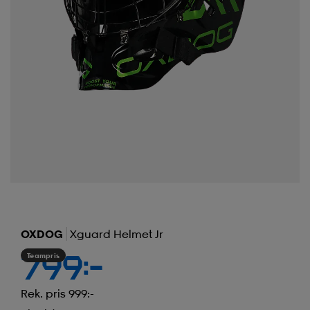
OXDOG
Xguard Helmet Jr
Teampris
799:-
Rek. pris 999:-