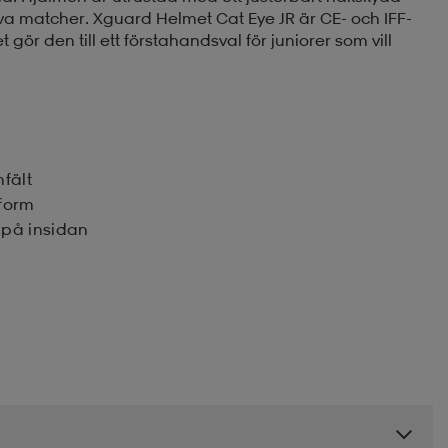
va matcher. Xguard Helmet Cat Eye JR är CE- och IFF-
et gör den till ett förstahandsval för juniorer som vill
nfält
sform
 på insidan