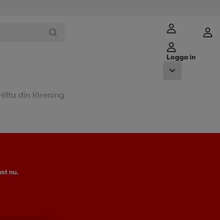
Logga in
Hitta din förening
st nu.