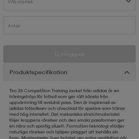
Välj storlek
Välj storlek
Antal
Ej inloggad
Produktspecifikation
Tiro 26 Competition Training Jacket från adidas är en
träningströja för fotboll som ger rätt känsla från
uppvärmning till avslutat pass. Den är inspirerad av
adidas fotbollsarv och utvecklad för spelare som tränar
med hög intensitet. Det mekaniska stretchmaterialet
följer kroppens rörelser och den smala passformen ger
en nära och sportig siluett. Formotion-teknologi stödjer
naturliga rörelser och hjälper plagget att behålla sin
form. Meshpaneler över bröstet ger extra ventilation när