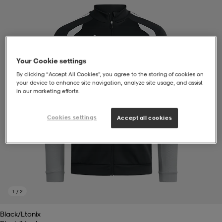
soarer
soarer
ionsunderkläder
ionsunderkläder
Your Cookie settings
By clicking “Accept All Cookies”, you agree to the storing of cookies on
your device to enhance site navigation, analyze site usage, and assist
in our marketing efforts.
Cookies settings
Accept all cookies
1
/
2
Black/ltonix