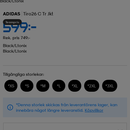
Black/ltonix
ADIDAS
Tiro26 C Tr Jkt
Teampris
599:-
Rek. pris 749:-
Black/ltonix
Black/ltonix
Tillgängliga storlekar:
*
XS
*
S
*
M
*
L
*
XL
*
2XL
*
3XL
*Denna storlek skickas från leverantörens lager, kan
innebära något längre leveranstid.
Köpvillkor