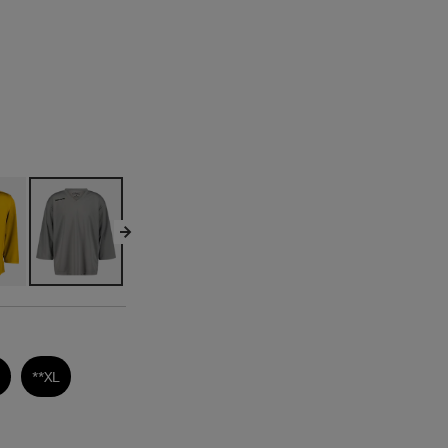
**
XL