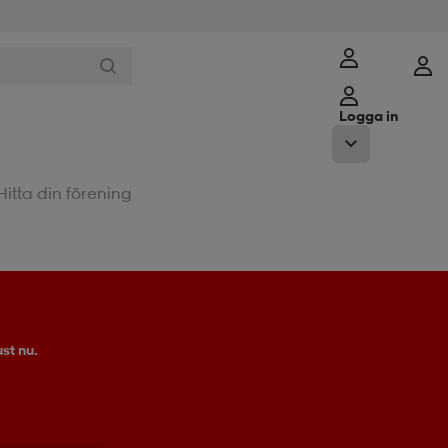
Logga in
Hitta din förening
st nu.