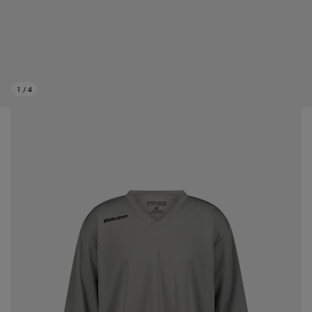
1
/
4