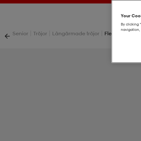
Your Cook
By clicking 
navigation, 
|
|
|
Senior
Tröjor
Långärmade tröjor
Flex Prac Jsy S