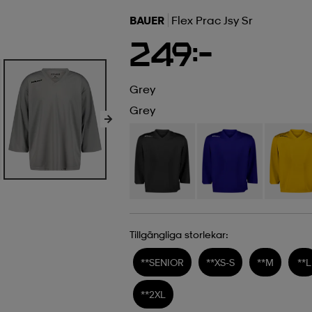
BAUER
Flex Prac Jsy Sr
249:-
Grey
Grey
Tillgängliga storlekar:
**
SENIOR
**
XS-S
**
M
**
L
**
2XL