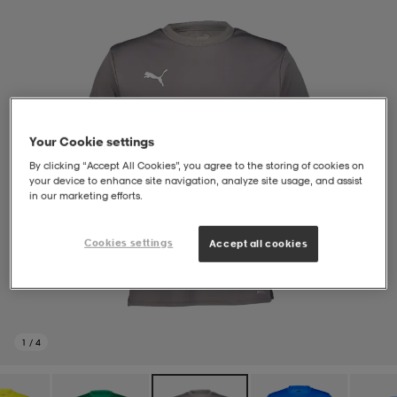
soarer
soarer
ionsunderkläder
ionsunderkläder
Your Cookie settings
By clicking “Accept All Cookies”, you agree to the storing of cookies on
your device to enhance site navigation, analyze site usage, and assist
in our marketing efforts.
Cookies settings
Accept all cookies
1
/
4