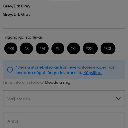
Grey/drk Grey
Grey/drk Grey
Tillgängliga storlekar:
*
XS
*
S
*
M
*
L
*
XL
*
2XL
*
3XL
*Denna storlek skickas från leverantörens lager, kan
innebära något längre leveranstid.
Köpvillkor
Finns inte din storlek?
Meddela mig
Välj storlek
Välj storlek
Antal