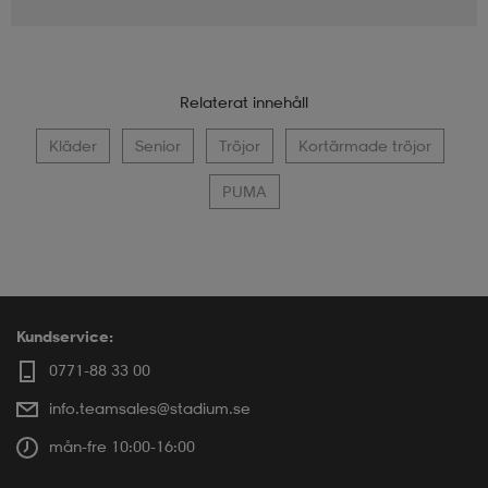
Relaterat innehåll
Kläder
Senior
Tröjor
Kortärmade tröjor
PUMA
Kundservice:
0771-88 33 00
info.teamsales@stadium.se
mån-fre 10:00-16:00