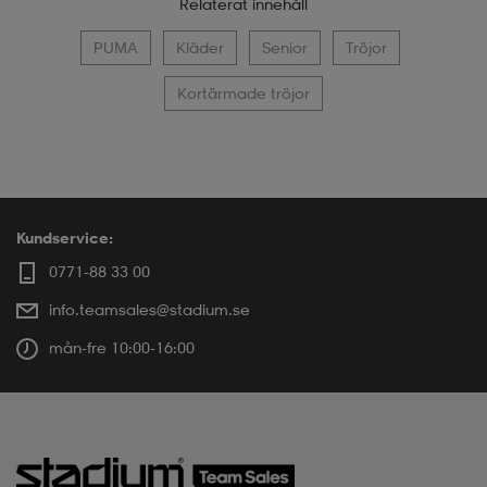
Relaterat innehåll
PUMA
Kläder
Senior
Tröjor
Kortärmade tröjor
Kundservice:
0771-88 33 00
info.teamsales@stadium.se
mån-fre 10:00-16:00