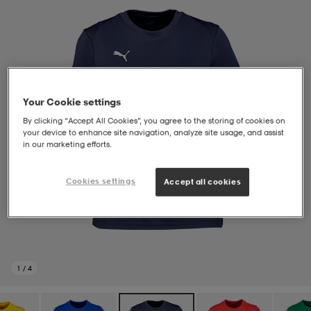
soarer
soarer
ionsunderkläder
ionsunderkläder
Your Cookie settings
By clicking “Accept All Cookies”, you agree to the storing of cookies on
your device to enhance site navigation, analyze site usage, and assist
in our marketing efforts.
Cookies settings
Accept all cookies
1
/
4