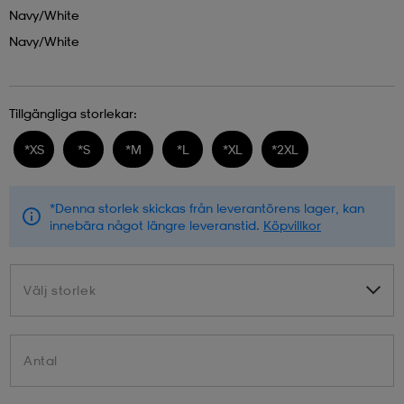
Navy/white
Navy/white
Tillgängliga storlekar:
*
XS
*
S
*
M
*
L
*
XL
*
2XL
*Denna storlek skickas från leverantörens lager, kan
innebära något längre leveranstid.
Köpvillkor
Välj storlek
Välj storlek
Antal