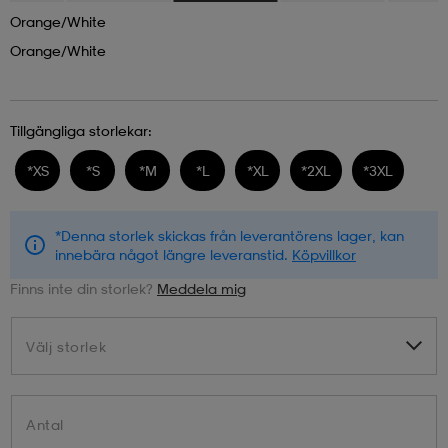
Orange/white
Orange/white
Tillgängliga storlekar:
*
XS
*
S
*
M
*
L
*
XL
*
2XL
*
3XL
*Denna storlek skickas från leverantörens lager, kan
innebära något längre leveranstid.
Köpvillkor
Finns inte din storlek?
Meddela mig
Välj storlek
Välj storlek
Antal