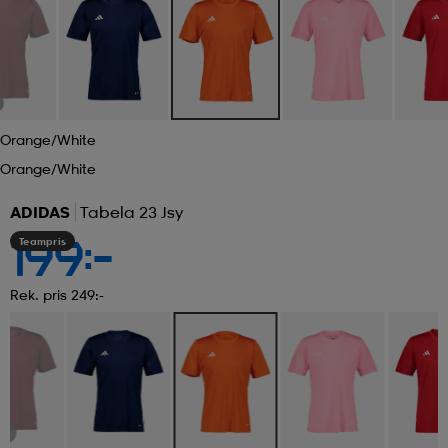
Orange/white
Orange/white
ADIDAS
Tabela 23 Jsy
Teampris
199:-
Rek. pris 249:-
UT