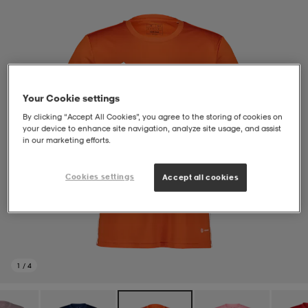
soarer
soarer
ionsunderkläder
ionsunderkläder
Your Cookie settings
By clicking “Accept All Cookies”, you agree to the storing of cookies on
your device to enhance site navigation, analyze site usage, and assist
in our marketing efforts.
Cookies settings
Accept all cookies
1
/
4