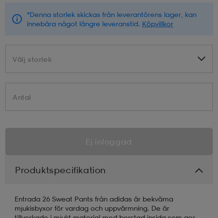
*Denna storlek skickas från leverantörens lager, kan
innebära något längre leveranstid.
Köpvillkor
Välj storlek
Välj storlek
Antal
Ej inloggad
Produktspecifikation
Entrada 26 Sweat Pants från adidas är bekväma
mjukisbyxor för vardag och uppvärmning. De är
tillverkade i mjukt material med borstad insida som ger