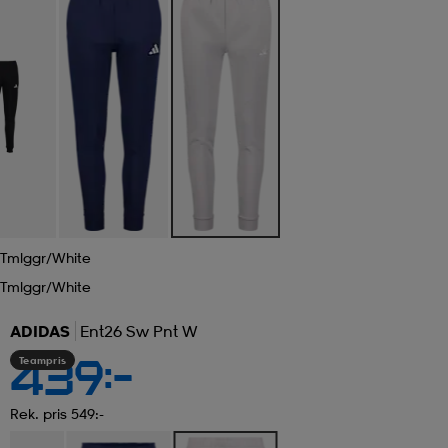
Tmlggr/white
Tmlggr/white
ADIDAS
Ent26 Sw Pnt W
Teampris
439:-
Rek. pris 549:-