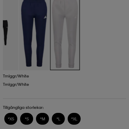
Tmlggr/white
Tmlggr/white
Tillgängliga storlekar:
*
XS
*
S
*
M
*
L
*
XL