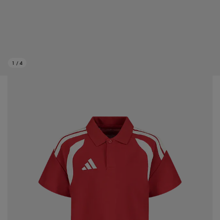
1
/
4