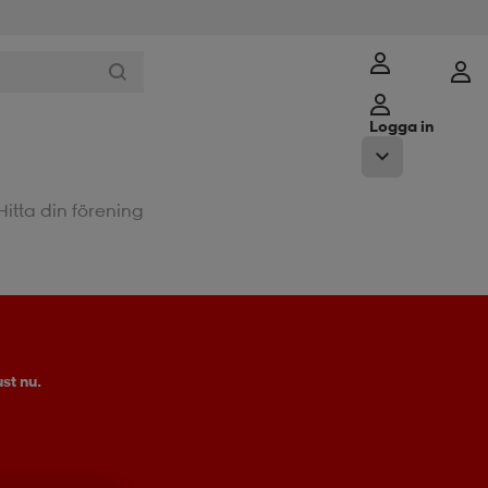
Logga in
Hitta din förening
st nu.