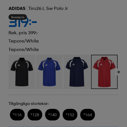
ADIDAS
Tiro26 L Sw Polo Jr
Teampris
319:-
Rek. pris 399:-
Tepore/white
Tepore/white
Tillgängliga storlekar:
*
116
*
128
*
140
*
152
*
164