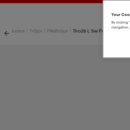
Your Cook
By clicking 
navigation, 
|
|
|
Junior
Tröjor
Pikétröjor
Tiro26 L Sw Polo Jr