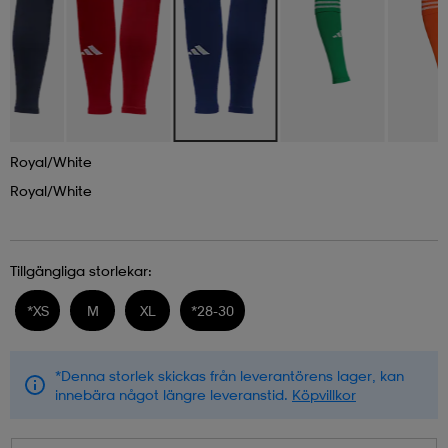
Royal/white
Royal/white
Tillgängliga storlekar:
*
XS
M
XL
*
28-30
*Denna storlek skickas från leverantörens lager, kan
innebära något längre leveranstid.
Köpvillkor