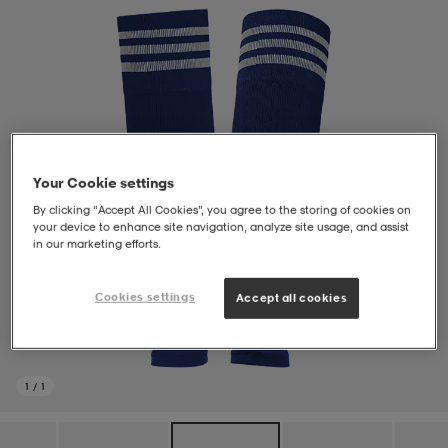
soarer
soarer
ionsunderkläder
ionsunderkläder
Your Cookie settings
By clicking “Accept All Cookies”, you agree to the storing of cookies on
your device to enhance site navigation, analyze site usage, and assist
in our marketing efforts.
Cookies settings
Accept all cookies
1
/
1