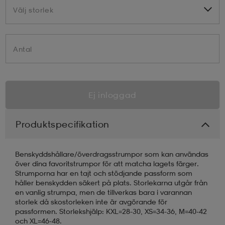
Välj storlek
Välj storlek
Antal
Ej inloggad
Produktspecifikation
Benskyddshållare/överdragsstrumpor som kan användas
över dina favoritstrumpor för att matcha lagets färger.
Strumporna har en tajt och stödjande passform som
håller benskydden säkert på plats. Storlekarna utgår från
en vanlig strumpa, men de tillverkas bara i varannan
storlek då skostorleken inte är avgörande för
passformen. Storlekshjälp: KXL=28-30, XS=34-36, M=40-42
och XL=46-48.