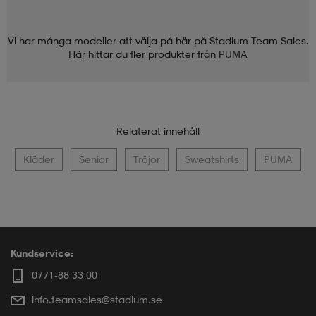
Vi har många modeller att välja på här på Stadium Team Sales.
Här hittar du fler produkter från
PUMA
Relaterat innehåll
Kläder
Senior
Tröjor
Sweatshirts
PUMA
Kundservice:
0771-88 33 00
info.teamsales@stadium.se