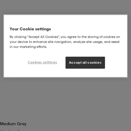
soarer
soarer
Your Cookie settings
ionsunderkläder
ionsunderkläder
By clicking “Accept All Cookies”, you agree to the storing of cookies on
your device to enhance site navigation, analyze site usage, and assist
in our marketing efforts.
Cookies settings
Accept all cookies
Medium Gray