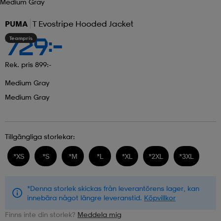
Medium Gray
PUMA
T Evostripe Hooded Jacket
Teampris
729:-
Rek. pris 899:-
Medium Gray
Medium Gray
Tillgängliga storlekar:
*
XS
*
S
*
M
*
L
*
XL
*
2XL
*
3XL
*Denna storlek skickas från leverantörens lager, kan
innebära något längre leveranstid.
Köpvillkor
Finns inte din storlek?
Meddela mig