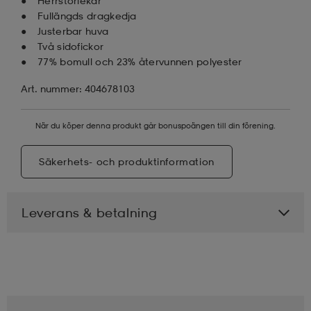
Herrstorlekar
Fullängds dragkedja
Justerbar huva
Två sidofickor
77% bomull och 23% återvunnen polyester
Art. nummer: 404678103
När du köper denna produkt går bonuspoängen till din förening.
Säkerhets- och produktinformation
Leverans & betalning