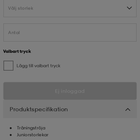
Välj storlek
Välj storlek
Antal
Valbart tryck
Lägg till valbart tryck
Ej inloggad
Produktspecifikation
Träningströja
Juniorstorlekar