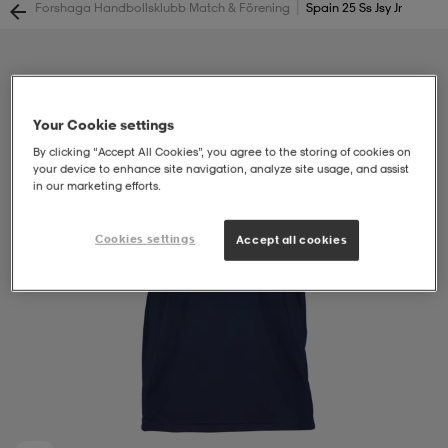
|
Forshaga Handbollsklubb Match & Förening
Spain 25 Ss Jsy Jr
soarer
soarer
ionsunderkläder
ionsunderkläder
Your Cookie settings
By clicking “Accept All Cookies”, you agree to the storing of cookies on
your device to enhance site navigation, analyze site usage, and assist
in our marketing efforts.
Cookies settings
Accept all cookies