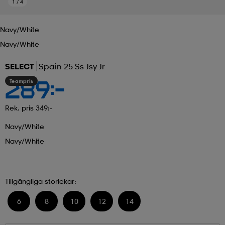
1
/
4
Navy/white
Navy/white
SELECT
Spain 25 Ss Jsy Jr
Teampris
289:-
Rek. pris 349:-
Navy/white
Navy/white
Tillgängliga storlekar:
6
8
10
12
14