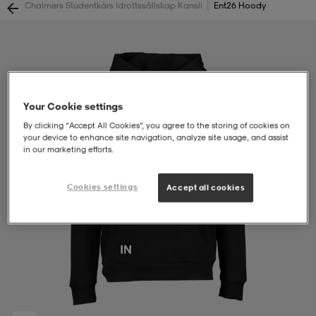
|
Chalmers Studentkårs Idrottssällskap Kansli
Ent26 Hoody
soarer
soarer
ionsunderkläder
ionsunderkläder
Your Cookie settings
By clicking “Accept All Cookies”, you agree to the storing of cookies on
your device to enhance site navigation, analyze site usage, and assist
in our marketing efforts.
Cookies settings
Accept all cookies