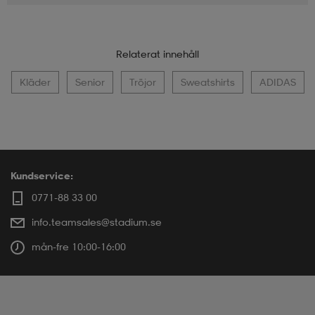
Relaterat innehåll
Kläder
Senior
Tröjor
Sweatshirts
ADIDAS
Kundservice:
0771-88 33 00
info.teamsales@stadium.se
mån-fre 10:00-16:00