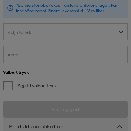
*Denna storlek skickas från leverantörens lager, kan
innebära något längre leveranstid.
Köpvillkor
Välj storlek
Välj storlek
Antal
Valbart tryck
Lägg till valbart tryck
Ej inloggad
Produktspecifikation