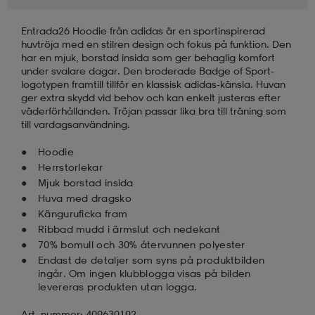
Entrada26 Hoodie från adidas är en sportinspirerad
huvtröja med en stilren design och fokus på funktion. Den
har en mjuk, borstad insida som ger behaglig komfort
under svalare dagar. Den broderade Badge of Sport-
logotypen framtill tillför en klassisk adidas-känsla. Huvan
ger extra skydd vid behov och kan enkelt justeras efter
väderförhållanden. Tröjan passar lika bra till träning som
till vardagsanvändning.
Hoodie
Herrstorlekar
Mjuk borstad insida
Huva med dragsko
Känguruficka fram
Ribbad mudd i ärmslut och nedekant
70% bomull och 30% återvunnen polyester
Endast de detaljer som syns på produktbilden
ingår. Om ingen klubblogga visas på bilden
levereras produkten utan logga.
Art. nummer: 409630102