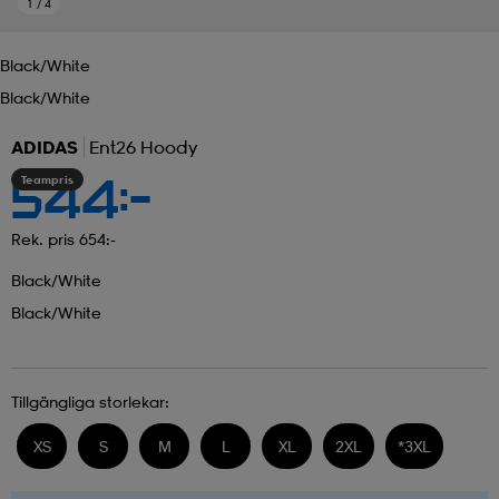
1
/
4
Black/white
Black/white
ADIDAS
Ent26 Hoody
Teampris
544:-
Rek. pris 654:-
Black/white
Black/white
Tillgängliga storlekar:
XS
S
M
L
XL
2XL
*
3XL